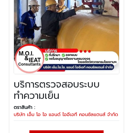
บริการตรวจสอบระบบ
ทำความเย็น
ตราสินค้า :
บริษัท เอ็ม โอ ไอ แอนด์ ไออีเอที คอนซัลแตนส์ จำกัด