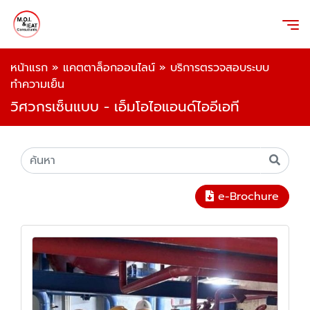
หน้าแรก
»
แคตตาล็อกออนไลน์
»
บริการตรวจสอบระบบ
ทำความเย็น
วิศวกรเซ็นแบบ - เอ็มโอไอแอนด์ไออีเอที
e-Brochure