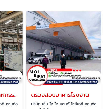
วางผังโรงงานอุตสาหกรรม (Plant Layout)
ตรวจสอบอาคารโรงงาน
เอที คอนซัล
บริษัท เอ็ม โอ ไอ แอนด์ ไออีเอที คอนซัล