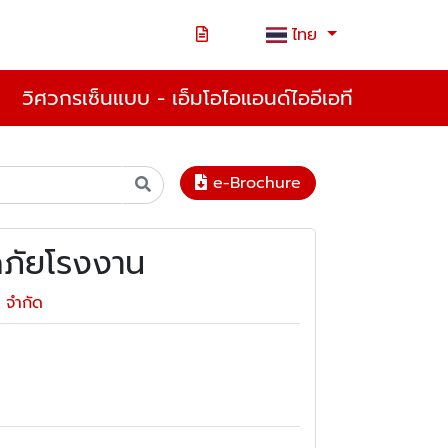
ไทย
วิศวกรเซ็นแบบ - เอ็มโอไอแอนด์ไออีเอที
e-Brochure
ภัยโรงงาน
์ จำกัด