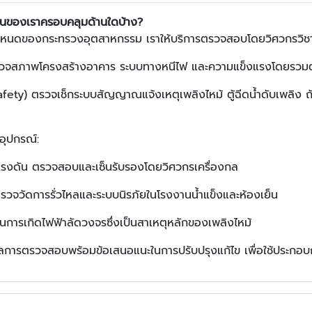
นของเราครอบคลุมด้านใดบ้าง?
ำหนดของกระทรวงอุตสาหกรรม เราให้บริการตรวจสอบโดยวิศวกรวิชาชีพที
วจสภาพโครงสร้างอาคาร ระบบทางหนีไฟ และความแข็งแรงโดยรว
ety) ตรวจเช็กระบบสัญญาณแจ้งเหตุเพลิงไหม้ ตู้ฉีดน้ำดับเพลิง ถัง
อุปกรณ์:
บแรงดัน ตรวจสอบและเซ็นรับรองโดยวิศวกรเครื่องกล
วจวัดการรั่วไหลและระบบนิรภัยในโรงงานน้ำแข็งและห้องเย็น
การเกิดไฟฟ้าลัดวงจรซึ่งเป็นสาเหตุหลักของเพลิงไหม้
ารตรวจสอบพร้อมข้อเสนอแนะในการปรับปรุงแก้ไข เพื่อใช้ประกอบกา