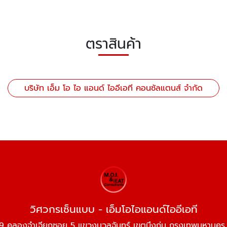
ตราสินค้า
บริษัท เอ็ม โอ ไอ แอนด์ ไออีเอที คอนซัลแตนส์ จำกัด
วิศวกรเซ็นแบบ - เอ็มโอไอแอนด์ไออีเอที
 คลองจำเจียกซอย 5 แขวงนวลจันทร์ เขตบึงกุ่ม กรุงเทพมหานค