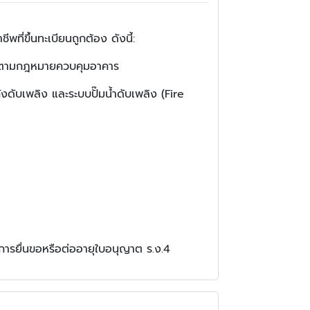
่ขึ้นทะเบียนถูกต้อง ดังนี้:
มตามกฎหมายควบคุมอาคาร
ดับเพลิง และระบบปั๊มน้ำดับเพลิง (Fire
รยื่นขอหรือต่ออายุใบอนุญาต ร.ง.4